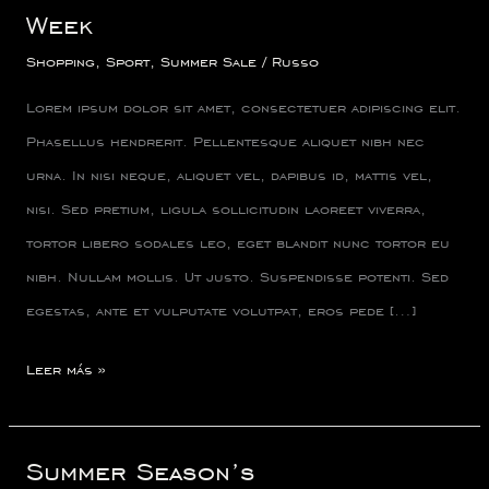
Off
Week
Coupon
Shopping
,
Sport
,
Summer Sale
/
Russo
for
Lorem ipsum dolor sit amet, consectetuer adipiscing elit.
Cyber
Phasellus hendrerit. Pellentesque aliquet nibh nec
Week
urna. In nisi neque, aliquet vel, dapibus id, mattis vel,
nisi. Sed pretium, ligula sollicitudin laoreet viverra,
tortor libero sodales leo, eget blandit nunc tortor eu
nibh. Nullam mollis. Ut justo. Suspendisse potenti. Sed
egestas, ante et vulputate volutpat, eros pede […]
Leer más »
Summer Season’s
Summer