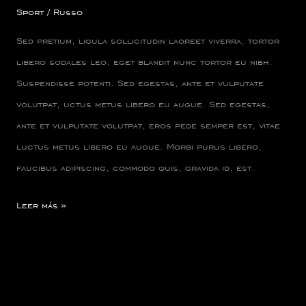
Season’s
Sport
/
Russo
Sed pretium, ligula sollicitudin laoreet viverra, tortor
libero sodales leo, eget blandit nunc tortor eu nibh.
Suspendisse potenti. Sed egestas, ante et vulputate
volutpat, uctus metus libero eu augue. Sed egestas,
ante et vulputate volutpat, eros pede semper est, vitae
luctus metus libero eu augue. Morbi purus libero,
faucibus adipiscing, commodo quis, gravida id, est.
Leer más »