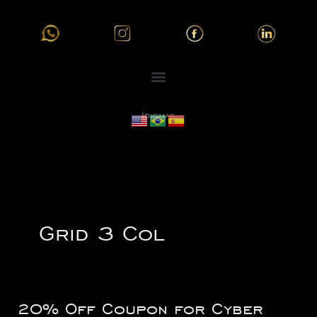
Ir
al
contenido
Idiomas
Grid 3 Col
20% Off Coupon for Cyber
20%